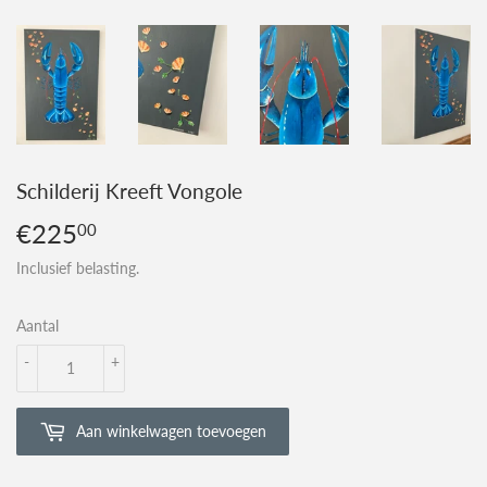
Schilderij Kreeft Vongole
€225
€225,00
00
Inclusief belasting.
Aantal
-
+
Aan winkelwagen toevoegen