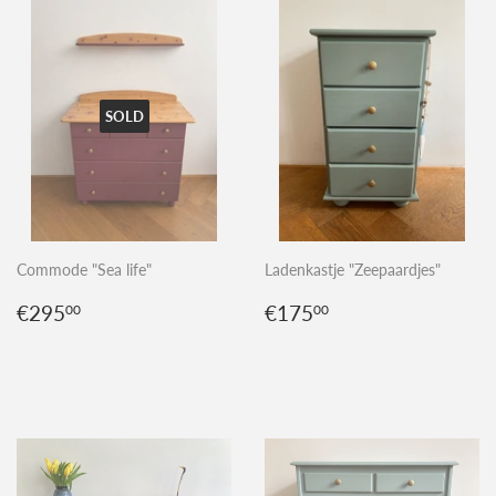
SOLD
Commode "Sea life"
Ladenkastje "Zeepaardjes"
Normale
€295,00
Normale
€175,00
€295
€175
00
00
prijs
prijs