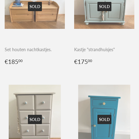
SOLD
SOLD
Set houten nachtkastjes.
Kastje "strandhuisjes"
Normale
€185,00
Normale
€175,00
€185
€175
00
00
prijs
prijs
SOLD
SOLD