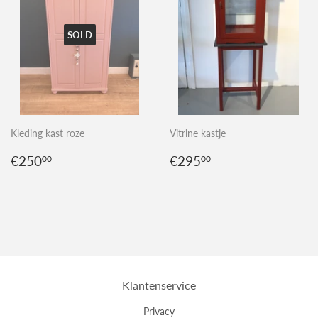
SOLD
Kleding kast roze
Vitrine kastje
Normale
€250,00
Normale
€295,00
€250
€295
00
00
prijs
prijs
Klantenservice
Privacy