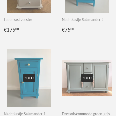
Ladenkast zeester
Nachtkastje Salamander 2
Normale
€175,00
Normale
€75,00
€175
€75
00
00
prijs
prijs
SOLD
SOLD
Nachtkastje Salamander 1
Dressoir/commode groen-grijs